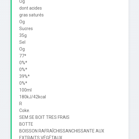
Og

dont acides

gras saturés

Og

Sucres

35g

Sel

Og

77*

0%*

0%*

39%*

0%*

100ml

180kJ/42kcal

R

Coke.

SEM SE BOIT TRES FRAIS

BOTTE

BOISSON RAFRAÎCHISSANCHISSANTE AUX 
EXTRAITS VÉGÉTAUX.
