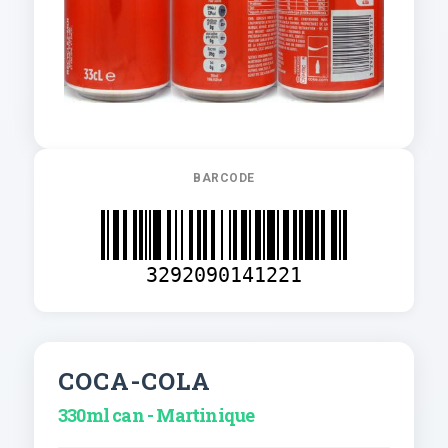
BARCODE
3292090141221
COCA-COLA
330ml can - Martinique