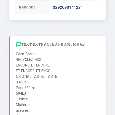
3292090141221
BARCODE
TEXT EXTRACTED FROM IMAGE
Coca-Cocola

RECYCLEZ-MOI

ENCORE, ET ENCORE,

ET ENCORE, ET ENCO...

ORIGINAL TASTEL TASTE

33cL e

Pour 330ml

594kJ

139kcal

Matières

grasses
