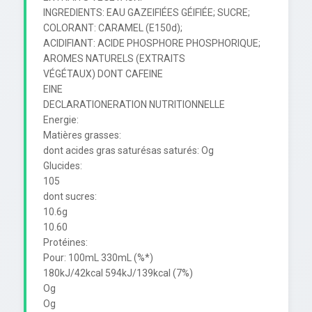
INGREDIENTS: EAU GAZEIFIÉES GÉIFIÉE; SUCRE; 
COLORANT: CARAMEL (E150d);

ACIDIFIANT: ACIDE PHOSPHORE PHOSPHORIQUE; 
AROMES NATURELS (EXTRAITS

VÉGÉTAUX) DONT CAFEINE

EINE

DECLARATIONERATION NUTRITIONNELLE

Energie:

Matières grasses:

dont acides gras saturésas saturés: Og

Glucides:

105

dont sucres:

10.6g

10.60

Protéines:

Pour: 100mL 330mL (%*)

180kJ/42kcal 594kJ/139kcal (7%)

Og

Og
