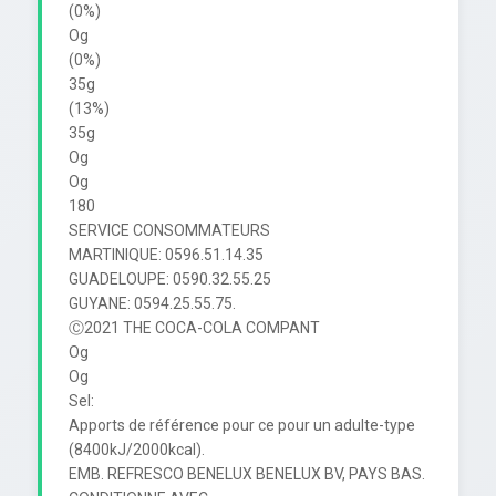
(0%)

Og

(0%)

35g

(13%)

35g

Og

Og

180

SERVICE CONSOMMATEURS

MARTINIQUE: 0596.51.14.35

GUADELOUPE: 0590.32.55.25

GUYANE: 0594.25.55.75.

Ⓒ2021 THE COCA-COLA COMPANT

Og

Og

Sel:

Apports de référence pour ce pour un adulte-type 
(8400kJ/2000kcal).

EMB. REFRESCO BENELUX BENELUX BV, PAYS BAS. 