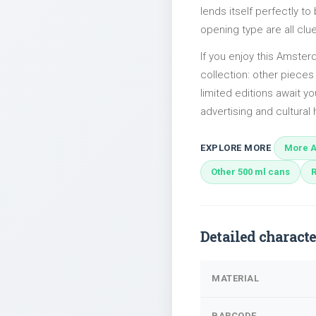
lends itself perfectly to
opening type are all clu
If you enjoy this Amster
collection: other piece
limited editions await yo
advertising and cultural h
EXPLORE MORE
More 
Other 500 ml cans
Detailed characte
MATERIAL
BARCODE