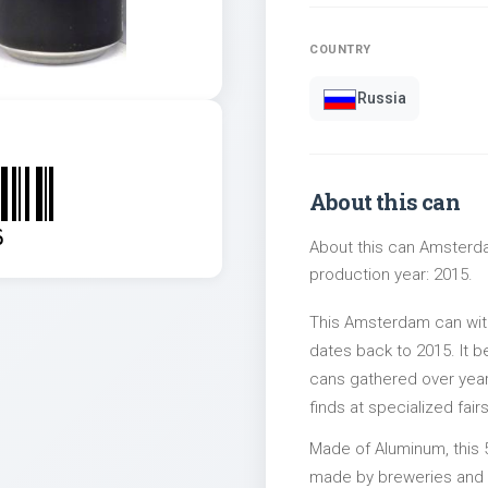
COUNTRY
Russia
About this can
6
About this can Amsterda
production year: 2015.
This Amsterdam can wit
dates back to 2015. It b
cans gathered over years
finds at specialized fairs
Made of Aluminum, this 
made by breweries and bo