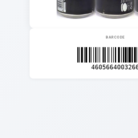
BARCODE
460566400326