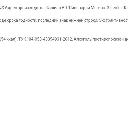
%3 Адрес производства: Филиал А0 "Пивоварня Москва-Эфес"в г.Калу
оде срока годности, последний знак нижней строки. Экстрактивность
 (54 ккал). ТУ 9184-050-48354931-2012. Алкоголь противопоказан д
нервной системы, почек, печени и других органов пищеварения. 
ановленного ТР ТC 021/2011.. Рекомендуется употребить содержим
ии. Состав: вода питьевая, солод пивоваренный ячменный, патока к
 на дне банки. Хранить в сухом затемненном помещении при t 2°С-30