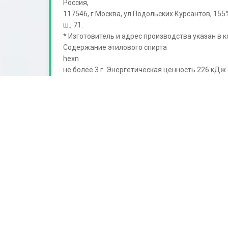
Россия,

117546, г.Москва, ул.Подольских Курсантов, 155
ш., 71.

* Изготовитель и адрес производства указан в к
Содержание этилового спирта

hexn

не более 3 г. Энергетическая ценность 226 кДж
кормящим

женщинам, Лицам с заболеваниями центральной 
веществ не превышает допустимого уровня, уст
CRолька, 1 мл в 100 мл / 35 мл в 0,5 л продукц
розлива (верхняя

строка) и срок годности (нижняя строка) указаны
Углеводы

EAC

DEEP
