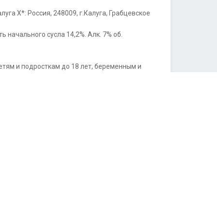
га Х*: Россия, 248009, г.Калуга, Грабцевское 
 начального сусла 14,2%. Алк. 7% об. 
етям и подросткам до 18 лет, беременным и 
Содержание в продукции вредных для здоровья

ое непосредственно после вскрытия уплаковки.

рахмальная, хмель и хмелепродукты. Дата 
°С. Объем 0,5 л. Пищевая ценность в 100 г: 