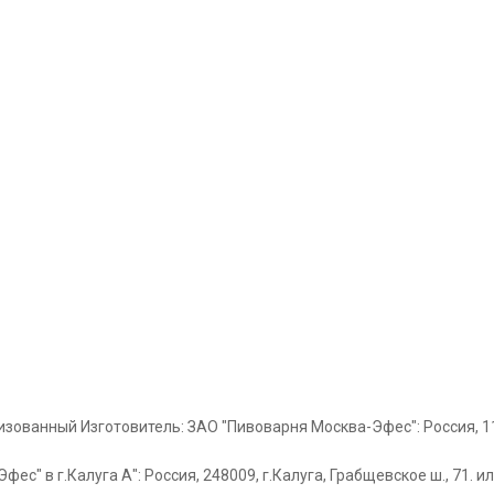
ованный Изготовитель: ЗАО "Пивоварня Москва-Эфес": Россия, 1175
с" в г.Калуга А": Россия, 248009, г.Калуга, Грабщевское ш., 71. и