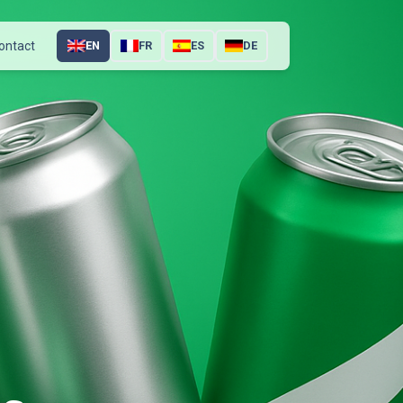
ontact
EN
FR
ES
DE