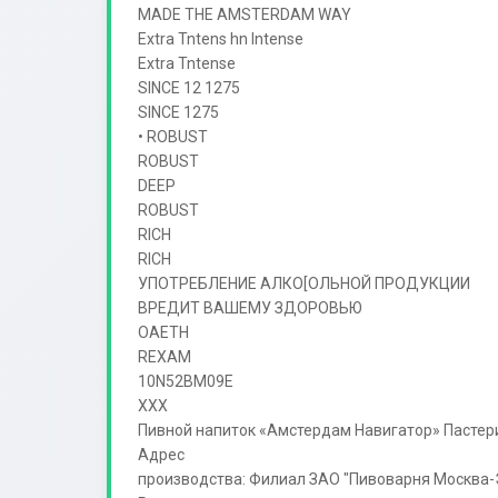
MADE THE AMSTERDAM WAY

Extra Tntens hn Intense

Extra Tntense

SINCE 12 1275

SINCE 1275

• ROBUST

ROBUST

DEEP

ROBUST

RICH

RICH

УПОТРЕБЛЕНИЕ АЛКО[ОЛЬНОЙ ПРОДУКЦИИ

ВРЕДИТ ВАШЕМУ ЗДОРОВЬЮ

OAETH

REXAM

10N52BM09E

XXX

Пивной напиток «Амстердам Навигатор» Пастериз
Адрес

производства: Филиал ЗАО "Пивоварня Москва-Эфе