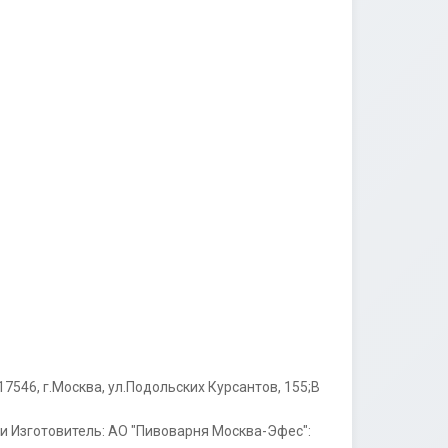
46, г.Москва, ул.Подольских Курсантов, 155;B 
ли Изготовитель: АО "Пивоварня Москва-Эфес": 