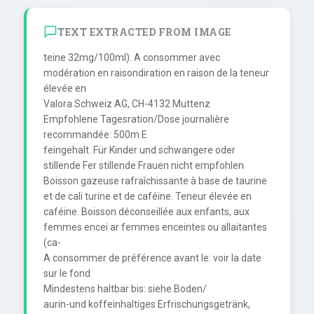
TEXT EXTRACTED FROM IMAGE
teine 32mg/100ml). A consommer avec 
modération en raisondiration en raison de la teneur 
élevée en

Valora Schweiz AG, CH-4132 Muttenz

Empfohlene Tagesration/Dose journalière 
recommandée: 500m E

feingehalt. Für Kinder und schwangere oder 
stillende Fer stillende Frauen nicht empfohlen

Boisson gazeuse rafraîchissante à base de taurine 
et de cali turine et de caféine. Teneur élevée en

caféine. Boisson déconseillée aux enfants, aux 
femmes encei ar femmes enceintes ou allaitantes 
(ca-

A consommer de préférence avant le: voir la date 
sur le fond

Mindestens haltbar bis: siehe Boden/

aurin-und koffeinhaltiges Erfrischungsgetränk, 