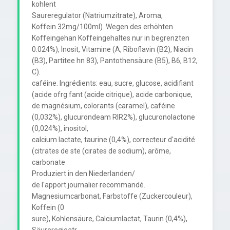
kohlent

Saureregulator (Natriumzitrate), Aroma,

Koffein 32mg/100ml). Wegen des erhöhten 
Koffeingehan Koffeingehaltes nur in begrenzten

0.024%), Inosit, Vitamine (A, Riboflavin (B2), Niacin 
(B3), Partitee hn 83), Pantothensäure (B5), B6, B12, 
C).

caféine. Ingrédients: eau, sucre, glucose, acidifiant 
(acide ofrg fant (acide citrique), acide carbonique,

de magnésium, colorants (caramel), caféine 
(0,032%), glucurondeam RIR2%), glucuronolactone 
(0,024%), inositol,

calcium lactate, taurine (0,4%), correcteur d'acidité 
(citrates de ste (cirates de sodium), arôme, 
carbonate

Produziert in den Niederlanden/

de l'apport journalier recommandé.

Magnesiumcarbonat, Farbstoffe (Zuckercouleur), 
Koffein (0

sure), Kohlensäure, Calciumlactat, Taurin (0,4%), 