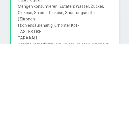
Säureregieatr

Mengen konsumieren. Zutaten: Wasser, Zucker, 
Glukose, Sa oder Glukose, Säuerungsmittel 
(Zitronen-

t kohlensäurehaltig. Erhöhter Kof-

TASTES LIKE..

TARAAAH

eateine. Ingrédients: eau, sucre, glucose, acidifiant 
(acide ant (acide citrique), acide carbonique,

amines (A, riboflavine (B2), niacine (B3), acide 
pantothénique antothénique (B5), B6, B12, C).

Nahrwerte pro 100ml/Valeurs nutritives pour 100ml:

E Pour 100ml:

191KJ (45kcal)

Energiewert/Valeur énergétique

Fet/Lipides

davon gesättigte Fettsäuren/dont acides gras 
saturés

Kohlenhydrate/Glucides

davon Zucker/dont sucres

Eweiss/Protéines
